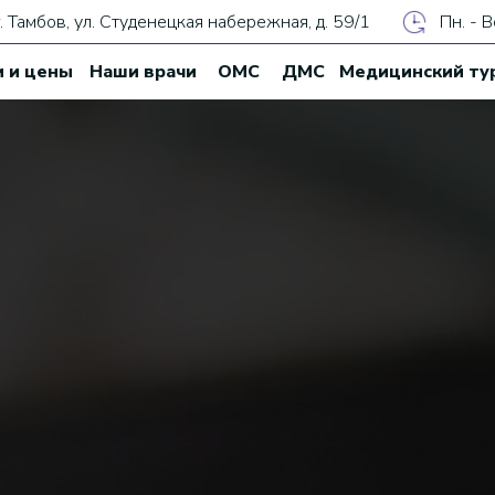
г. Тамбов, ул. Студенецкая набережная, д. 59/1
Пн. - В
и и цены
Наши врачи
ОМС
ДМС
Медицинский ту