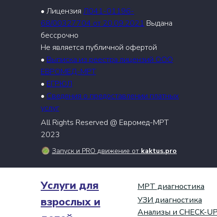
• Лицензия
Л041-01196-
68/00327704 от 20.09.2021
Выдана
бессрочно
Не является публичной офертой
•
Выписка из реестра лицензий ООО
ЕВРОМЕД-МРТ
•
ЕГРЮЛ
•
Сведения о предоставлении платных
услуг
All Rights Reserved @ Евромед-МРТ
2023
Запуск и PRO движение от
kaktus.pro
Услуги для
МРТ диагностика
взрослых и
УЗИ диагностика
Анализы и CHECK-U