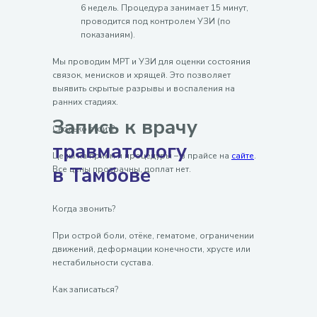
6 недель. Процедура занимает 15 минут,
проводится под контролем УЗИ (по
показаниям).
Мы проводим МРТ и УЗИ для оценки состояния
связок, менисков и хрящей. Это позволяет
выявить скрытые разрывы и воспаления на
ранних стадиях.
Запись к врачу
Сколько стоит?
травматологу
Цены на приём и процедуры – в прайсе на
сайте
.
в Тамбове
Все цены прозрачны, доплат нет.
Когда звонить?
При острой боли, отёке, гематоме, ограничении
движений, деформации конечности, хрусте или
нестабильности сустава.
Как записаться?