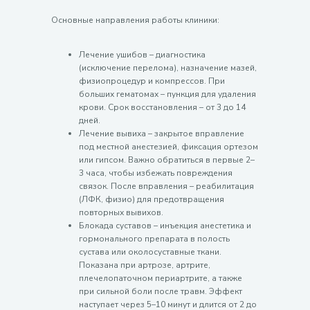
Основные направления работы клиники:
Лечение ушибов – диагностика
(исключение перелома), назначение мазей,
физиопроцедур и компрессов. При
больших гематомах – пункция для удаления
крови. Срок восстановления – от 3 до 14
дней.
Лечение вывиха – закрытое вправление
под местной анестезией, фиксация ортезом
или гипсом. Важно обратиться в первые 2–
3 часа, чтобы избежать повреждения
связок. После вправления – реабилитация
(ЛФК, физио) для предотвращения
повторных вывихов.
Блокада суставов – инъекция анестетика и
гормонального препарата в полость
сустава или околосуставные ткани.
Показана при артрозе, артрите,
плечелопаточном периартрите, а также
при сильной боли после травм. Эффект
наступает через 5–10 минут и длится от 2 до