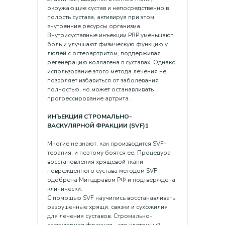
окружающие сустав и непосредственно в
полость сустава, активируя при этом
внутренние ресурсы организма.
Внутрисуставные инъекции PRP уменьшают
боль и улучшают физическую функцию у
людей с остеоартритом, поддерживая
регенерацию коллагена в суставах. Однако
использование этого метода лечения не
позволяет избавиться от заболевания
полностью, но может останавливать
прогрессирование артрита.
ИНЪЕКЦИЯ СТРОМАЛЬНО-
ВАСКУЛЯРНОЙ ФРАКЦИИ (SVF)1
Многие не знают, как производится SVF-
терапия, и поэтому боятся ее. Процедура
восстановления хрящевой ткани
поврежденного сустава методом SVF
одобрена Минздравом РФ и подтверждена
клинически.
С помощью SVF научились восстанавливать
разрушенные хрящи, связки и сухожилия
для лечения суставов. Стромально-