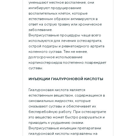
уменьшают местное воспаление, они
ингибируют продуцирование
воспалительных клеток, которые
естественным образом активируются в
ответ на острую травму или хроническое
заболевание.
Внутрисуставные процедуры чаще всего
используются для лечения остеоартрита,
острой подагры и ревматоидного артрита
коленного сустава. Тем не менее,
долгосрочное использование
кортикостероидов постепенно повреждает
суставы.
ИНЪЕКЦИИ ГИАЛУРОНОВОЙ КИСЛОТЫ
Гиалуроновая кислота является
естественным веществом, содержащимся в
синовиальных жидкостях, которые
смазывают суставы и обеспечивает их
бесперебойную работу. При остеоартрите
это вещество может быстро разрушаться и
приводить к ухудшению смазки.
Внутрисуставные инъекции препаратами
гиалуроновой кислоты направлены на