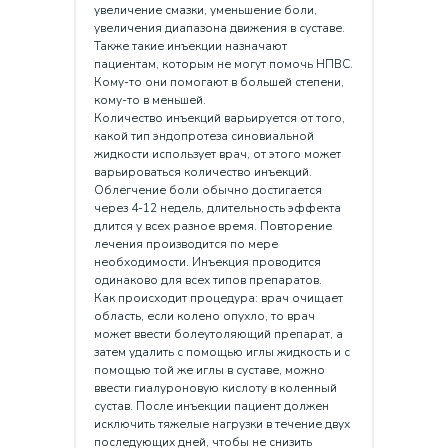
увеличение смазки, уменьшение боли,
увеличения диапазона движения в суставе.
Также такие инъекции назначают
пациентам, которым не могут помочь НПВС.
Кому-то они помогают в большей степени,
кому-то в меньшей.
Количество инъекций варьируется от того,
какой тип эндопротеза синовиальной
жидкости использует врач, от этого может
варьироваться количество инъекций.
Облегчение боли обычно достигается
через 4-12 недель, длительность эффекта
длится у всех разное время. Повторение
лечения производится по мере
необходимости. Инъекция проводится
одинаково для всех типов препаратов.
Как происходит процедура: врач очищает
область, если колено опухло, то врач
может ввести болеутоляющий препарат, а
затем удалить с помощью иглы жидкость и с
помощью той же иглы в суставе, можно
ввести гиалуроновую кислоту в коленный
сустав. После инъекции пациент должен
исключить тяжелые нагрузки в течение двух
последующих дней, чтобы не снизить