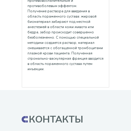
противовоспалительным и
противоболевым эффектом.
Получение раствора для введения в
область пораженного сустава: жировой
биоматериал забирают под местной
анестезией в области кожи живота или
бедра, забор происходит совершенно
безболезненно. С помощью специальной
методики создается раствор, материал
смешивается с обогащенной тромбоцитами
плазмой крови пациента. Полученная
стромально-васкулярная фракция вводится
в область пораженного сустава путем
инъекции.
КОНТАКТЫ