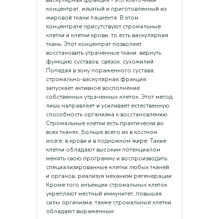
васкулярная фракция - это клеточный
концентрат, изъятый и приготовленный из
жировой ткани пациента. В этом
концентрате присутствуют стромальные
клетки и клетки крови, то есть васкулярная
ткань. Этот концентрат позволяет
восстановить утраченные ткани, вернуть
функцию суставов, связок, сухожилий.
Попадая в зону пораженного сустава,
стромально-васкулярная фракция
запускает активное восполнение
собственных утраченных клеток. Этот метод
лишь направляет и усиливает естественную
способность организма к восстановлению.
Стромальные клетки есть практически во
всех тканях, больше всего их в костном
мозге, в крови и в подкожном жире. Такие
клетки обладают высоким потенциалом
менять свою программу и воспроизводить
специализированные клетки любых тканей
и органов, реализуя механизм регенерации.
Кроме того инъекции стромальных клеток
укрепляют местный иммунитет, повышая
силы организма, также стромальные клетки
обладают выраженным