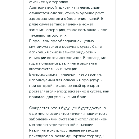
физическую терапию.
Альтернативой привычным лекарствам
служат технологии, стимулирующие рост
здоровых клеток и обновление тканей. В
ряде случаев такое лечение может
заменить операцию, такое возможно и при
тяжелых патологиях.
В прошлом преобладающей целью
внутрисуставного доступа в сустав была
аспирация синовиальной жидкости и
инъекции кортикостероидов. В последние
годы появились различные варианты
внутрисуставных инъекций.
Внутрисуставная инъекция - это термин,
используемый для описания процедуры,
при которой лекарственный препарат
доставляется непосредственно в сустав, как
правило, для уменьшения боли.
Ожидается, что в будущем будет доступно
еще много вариантов лечения пациентов с
заболеваниями суставов с использованием
методов внутрисуставной инъекции.
Различные внутрисуставные инъекции
действуют по-разному: кортикостероиды