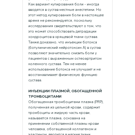
Как вариант купирования боли - иногда
вводятся в сустав местные анестетики. Но
этот метод купирования боли в настоящее
время не рекомендуется, поскольку
исследования свидетельствуют о том, что
это может способствовать деградации
хондроцитов в хрящевой ткани сустава.
Также доказано, что инъекции ботокса
(ботулинический нейротоксин А) в сустав
позволяют значительно снизить боли у
пациентов с выраженным остеоартритом
коленного сустава. Тем не менее
использование ботокса не улучшает и не
восстанавливает физическую функцию
сустава.
ИНЪЕКЦИИ ПЛАЗМОЙ, ОБОГАЩЕННОЙ
ТРОМБОЦИТАМИ
Обогащенная тромбоцитами плазма (PRP),
полученная из цельной крови, содержит
тромбоциты и жидкую часть крови,
называется плазма, основана на
применении собственной плазмы крови
человека, обогащенной коллагеном и
эластином, вводится в мягкие ткани,