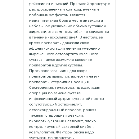
действие от инъекций. При такой процедуре
распространенным кратковременным
побочным эффектом является
незначительная боль в месте инъекции и
небольшое увеличение объема суставной
жидкости, эти симптомы обычно снижаются
в течение нескольких дней. В настоящее
время препараты доказали свою
эффективность для лечения умеренно
выраженного остеоартита коленного
сустава, также возможно введение
препаратов в другие суставы.
Противопоказаниями для ввода
препаратов являются: аллергия на эти
препараты, стероидная реакция,
бактериемия, гемартроз, предстоящая
операция по замене сустава,
инфекционный артрит, суставной протез,
сопутствующий остеомиелит,
остеохондральный перелом, ранняя
тяжелая стероидная реакция,
пириартикулярный целлюлит, плохо
контролируемый сахарный диабет,
коагулопатия. Факторы риска надо
учитывать до процедуры.