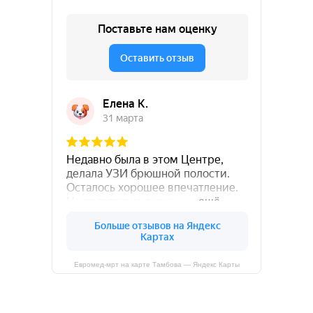
Евромед-мрт на карте Тамбова — Яндекс Карты