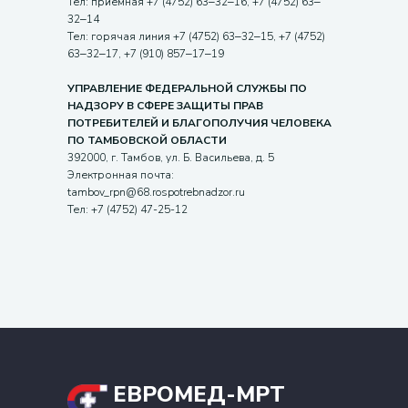
Тел: приемная +7 (4752) 63‒32‒16, +7 (4752) 63‒
32‒14
Тел: горячая линия +7 (4752) 63‒32‒15, +7 (4752)
63‒32‒17, +7 (910) 857‒17‒19
УПРАВЛЕНИЕ ФЕДЕРАЛЬНОЙ СЛУЖБЫ ПО
НАДЗОРУ В СФЕРЕ ЗАЩИТЫ ПРАВ
ПОТРЕБИТЕЛЕЙ И БЛАГОПОЛУЧИЯ ЧЕЛОВЕКА
ПО ТАМБОВСКОЙ ОБЛАСТИ
392000, г. Тамбов, ул. Б. Васильева, д. 5
Электронная почта:
tambov_rpn@68.rospotrebnadzor.ru
Тел: +7 (4752) 47-25-12
ЕВРОМЕД-МРТ