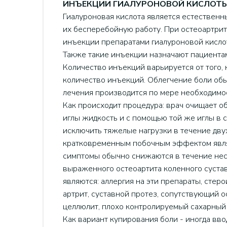
ИНЪЕКЦИИ ГИАЛУРОНОВОЙ КИСЛОТ
Гиалуроновая кислота является естествен
их бесперебойную работу. При остеоартрит
инъекции препаратами гиалуроновой кислот
Также такие инъекции назначают пациентам
Количество инъекций варьируется от того, 
количество инъекций. Облегчение боли обы
лечения производится по мере необходимос
Как происходит процедура: врач очищает об
иглы жидкость и с помощью той же иглы в 
исключить тяжелые нагрузки в течение дву
кратковременным побочным эффектом являе
симптомы обычно снижаются в течение нес
выраженного остеоартита коленного сустав
являются: аллергия на эти препараты, стер
артрит, суставной протез, сопутствующий 
целлюлит, плохо контролируемый сахарный 
Как вариант купирования боли - иногда вво