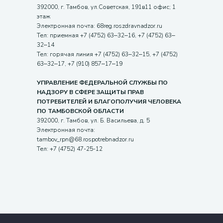
392000, г. Тамбов, ул.Советская, 191в11 офис; 1
этаж
Электронная почта: 68reg.roszdravnadzor.ru
Тел: приемная +7 (4752) 63‒32‒16, +7 (4752) 63‒
32‒14
Тел: горячая линия +7 (4752) 63‒32‒15, +7 (4752)
63‒32‒17, +7 (910) 857‒17‒19
УПРАВЛЕНИЕ ФЕДЕРАЛЬНОЙ СЛУЖБЫ ПО
НАДЗОРУ В СФЕРЕ ЗАЩИТЫ ПРАВ
ПОТРЕБИТЕЛЕЙ И БЛАГОПОЛУЧИЯ ЧЕЛОВЕКА
ПО ТАМБОВСКОЙ ОБЛАСТИ
392000, г. Тамбов, ул. Б. Васильева, д. 5
Электронная почта:
tambov_rpn@68.rospotrebnadzor.ru
Тел: +7 (4752) 47-25-12