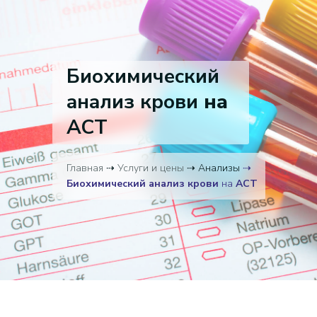
Биохимический
анализ крови
на
АСТ
Главная
⇢
Услуги и цены
⇢ Анализы
⇢
Биохимический анализ крови
на
АСТ