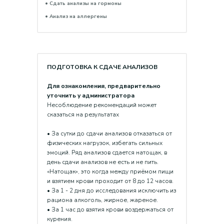
• Сдать анализы на гормоны
• Анализ на аллергены
ПОДГОТОВКА К СДАЧЕ АНАЛИЗОВ
Для ознакомления, предварительно
уточнить у администратора
Несоблюдение рекомендаций может
сказаться на результатах
• За сутки до сдачи анализов отказаться от
физических нагрузок, избегать сильных
эмоций. Ряд анализов сдается натощак, в
день сдачи анализов не есть и не пить.
«Натощак», это когда между приёмом пищи
и взятием крови проходит от 8 до 12 часов.
• За 1 - 2 дня до исследования исключить из
рациона алкоголь, жирное, жареное.
• За 1 час до взятия крови воздержаться от
курения.