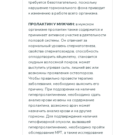
требуется безотлагательно, поскольку
нарушение гормонального фона приводит
к изменению в работе всего организма.
ПРОЛАКТИН У МУЖЧИН:
в мужском
организме пролактин также содержится и
принимает активное участие в деятельности
половой системы. Он отвечает за
нормальный уровень сперматогенеза,
свойства сперматозоидов, способность
оплодотворить яйцеклетку, становится
скудным волосяной покров, может
выступить угревая сыпь, лишний вес или
возможны проявления остеопороза.
Чтобы правильно провести терапию
заболевания, необходимо выяснить его
причину. При подозрении на наличие
гиперпролактинемии, необходимо сдать
анализ крови из вены на содержание
пролактина, возможно врач может
назначить анализ крови и на другие
гормоны. Для подтверждения наличия
гипофизарной опухоли, вызвавшей
гиперпролактинемию, необходимо пройти
обследование МРТ, а также исследование