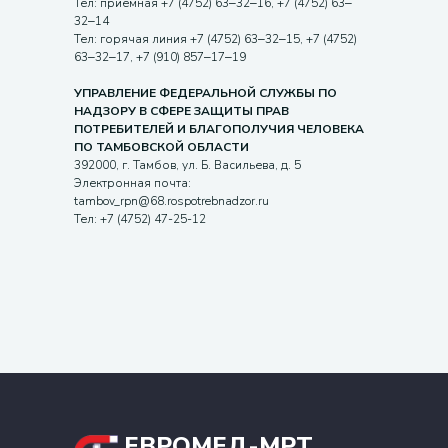
Тел: приемная +7 (4752) 63‒32‒16, +7 (4752) 63‒
32‒14
Тел: горячая линия +7 (4752) 63‒32‒15, +7 (4752)
63‒32‒17, +7 (910) 857‒17‒19
УПРАВЛЕНИЕ ФЕДЕРАЛЬНОЙ СЛУЖБЫ ПО
НАДЗОРУ В СФЕРЕ ЗАЩИТЫ ПРАВ
ПОТРЕБИТЕЛЕЙ И БЛАГОПОЛУЧИЯ ЧЕЛОВЕКА
ПО ТАМБОВСКОЙ ОБЛАСТИ
392000, г. Тамбов, ул. Б. Васильева, д. 5
Электронная почта:
tambov_rpn@68.rospotrebnadzor.ru
Тел: +7 (4752) 47-25-12
ЕВРОМЕД-МРТ