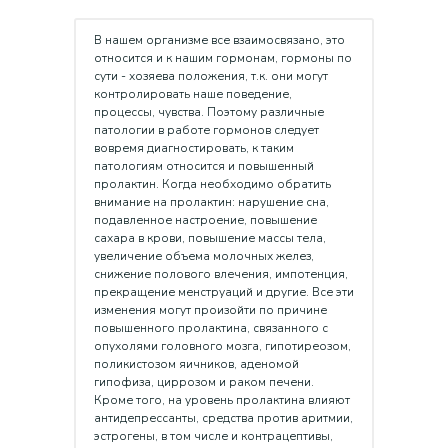
В нашем организме все взаимосвязано, это
относится и к нашим гормонам, гормоны по
сути - хозяева положения, т.к. они могут
контролировать наше поведение,
процессы, чувства. Поэтому различные
патологии в работе гормонов следует
вовремя диагностировать, к таким
патологиям относится и повышенный
пролактин. Когда необходимо обратить
внимание на пролактин: нарушение сна,
подавленное настроение, повышение
сахара в крови, повышение массы тела,
увеличение объема молочных желез,
снижение полового влечения, импотенция,
прекращение менструаций и другие. Все эти
изменения могут произойти по причине
повышенного пролактина, связанного с
опухолями головного мозга, гипотиреозом,
поликистозом яичников, аденомой
гипофиза, циррозом и раком печени.
Кроме того, на уровень пролактина влияют
антидепрессанты, средства против аритмии,
эстрогены, в том числе и контрацептивы,