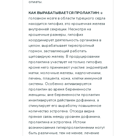
опиаты.
КАК ВЫРАБАТЫВАЕТСЯ ПРОЛАКТИ
Н:
в
головном мозге в области турецкого седла
находится гипофиз, это крошечная железа
внутренней секреции. Несмотря на
крошечные размеры, гипофиз
координирует деятельность организма в
целом, вырабатывает тиреотропный
гормон, заставляющий работать
щитовидную железу. В продуцировании
пролактина участвует не только гипофиз,
кроме него принимают участие: эндометрий
матки, молочные железы, надпочечники,
печень, плацента, кожа, клетки иммунной
системы. Особенно активизируется
пролактин во время беременности
женщины, вне беременности пролактин
инактивируется действием дофамина, а
стимулирует его выработку повышенное
количество эстрогена. Отсюда видна
прямая связь между уровнем дофамина,
пролактина и эстрогена. Истоки
возникновения гиперпролактинемии могут
быть различные, тем не менее, лечение