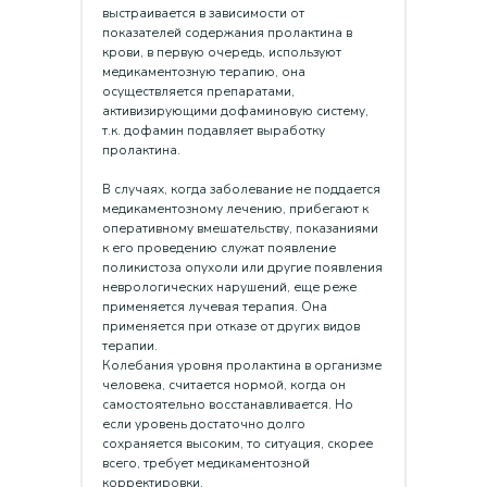
выстраивается в зависимости от
показателей содержания пролактина в
крови, в первую очередь, используют
медикаментозную терапию, она
осуществляется препаратами,
активизирующими дофаминовую систему,
т.к. дофамин подавляет выработку
пролактина.
В случаях, когда заболевание не поддается
медикаментозному лечению, прибегают к
оперативному вмешательству, показаниями
к его проведению служат появление
поликистоза опухоли или другие появления
неврологических нарушений, еще реже
применяется лучевая терапия. Она
применяется при отказе от других видов
терапии.
Колебания уровня пролактина в организме
человека, считается нормой, когда он
самостоятельно восстанавливается. Но
если уровень достаточно долго
сохраняется высоким, то ситуация, скорее
всего, требует медикаментозной
корректировки.