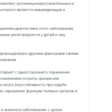
комплекс аутоиммунновоспалительных и
которого является инвалидизация и
чшением диагностики этого заболевания.
вание регистрируется у детей и лиц
провоцировано другими факторами такими
олевания.
бютирует с одностороннего поражения
и снижением остроты зрения или
 мозга (неустойчивость при ходьбе,
ях, нарушение функции тазовых органов и
и анамнеза заболевания, с целью