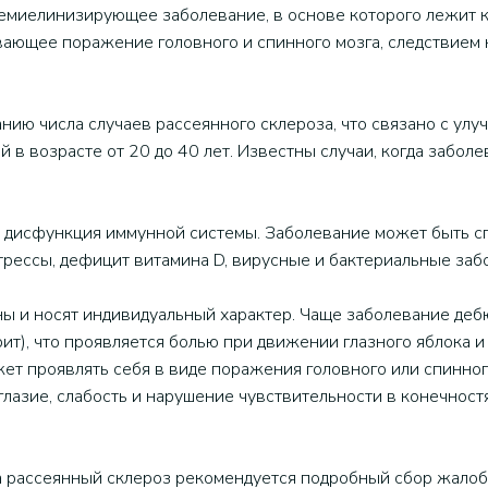
демиелинизирующее заболевание, в основе которого лежит 
ающее поражение головного и спинного мозга, следствием 
нию числа случаев рассеянного склероза, что связано с улу
 в возрасте от 20 до 40 лет. Известны случаи, когда заболе
 дисфункция иммунной системы. Заболевание может быть с
трессы, дефицит витамина D, вирусные и бактериальные заб
ны и носят индивидуальный характер. Чаще заболевание де
ит), что проявляется болью при движении глазного яблока 
ет проявлять себя в виде поражения головного или спинного
глазие, слабость и нарушение чувствительности в конечност
а рассеянный склероз рекомендуется подробный сбор жалоб 