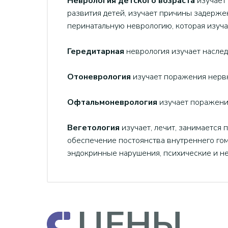
Неврология детского возраста
изучает
развития детей, изучает причины задерже
перинатальную неврологию, которая изуч
Гередитарная
неврология изучает насле
Отоневрология
изучает поражения нервн
Офтальмоневрология
изучает поражения
Вегетология
изучает, лечит, занимается
обеспечение постоянства внутреннего го
эндокринные нарушения, психические и не
ЦЕНЫ