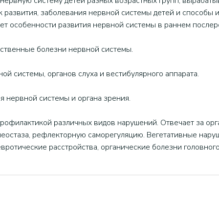
 нервную систему детей разных возрастных групп, вырабат
к развития, заболевания нервной системы детей и способы и
ает особенности развития нервной системы в раннем послер
дственные болезни нервной системы.
ой системы, органов слуха и вестибулярного аппарата.
 нервной системы и органа зрения.
 профилактикой различных видов нарушений. Отвечает за ор
меостаза, рефлекторную саморегуляцию. Вегетативные нару
вротические расстройства, органические болезни головного 