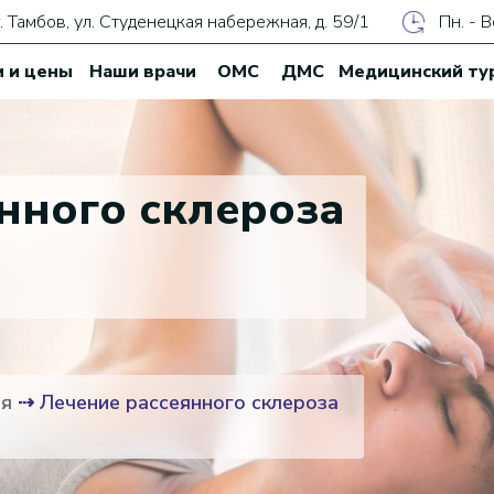
г. Тамбов, ул. Студенецкая набережная, д. 59/1
Пн. - В
и и цены
Наши врачи
ОМС
ДМС
Медицинский ту
нного склероза
ия
⇢
Лечение рассеянного склероза