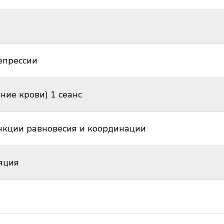
епрессии
ние крови) 1 сеанс
нкции равновесия и координации
яция