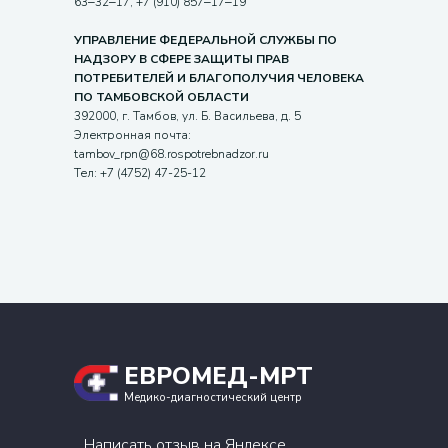
63‒32‒17, +7 (910) 857‒17‒19
УПРАВЛЕНИЕ ФЕДЕРАЛЬНОЙ СЛУЖБЫ ПО
НАДЗОРУ В СФЕРЕ ЗАЩИТЫ ПРАВ
ПОТРЕБИТЕЛЕЙ И БЛАГОПОЛУЧИЯ ЧЕЛОВЕКА
ПО ТАМБОВСКОЙ ОБЛАСТИ
392000, г. Тамбов, ул. Б. Васильева, д. 5
Электронная почта:
tambov_rpn@68.rospotrebnadzor.ru
Тел: +7 (4752) 47-25-12
ЕВРОМЕД-МРТ
Медико-диагностический центр
Написать отзыв на Яндексе