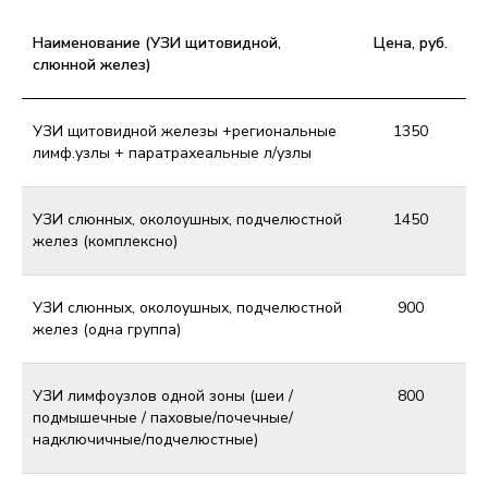
Наименование (УЗИ щитовидной,
Цена, руб.
слюнной желез)
УЗИ щитовидной железы +региональные
1350
лимф.узлы + паратрахеальные л/узлы
УЗИ слюнных, околоушных, подчелюстной
1450
желез (комплексно)
УЗИ слюнных, околоушных, подчелюстной
900
желез (одна группа)
УЗИ лимфоузлов одной зоны (шеи /
800
подмышечные / паховые/почечные/
надключичные/подчелюстные)