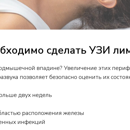
обходимо сделать УЗИ ли
подмышечной впадине? Увеличение этих периф
развука позволяет безопасно оценить их состо
дольше двух недель
бластью расположения железы
сенных инфекций