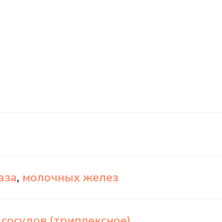
аза
,
молочных желез
сосудов (триплексное)