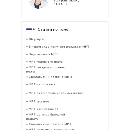
Врач рентгенолог,
КТ и МРТ
Статьи по теме:
• Об услуге
• В каком виде получают результат МРТ
• Подготовка к МРТ
• МРТ головного мозга
• МРТ сосудов головного
мозга
• Сделать МРТ позвоночника
• МРТ малого таза
• МРТ диагностика молочных желез
• МРТ суставов
• МРТ мягких тканей
• МРТ органов брюшной
полости
• Сделать комплексное МРТ
• МРТ пояснично-крестцового