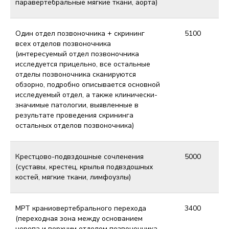
паравертебральные мягкие ткани, аорта)
Один отдел позвоночника + скрининг
5100
всех отделов позвоночника
(интересуемый отдел позвоночника
исследуется прицельно, все остальные
отделы позвоночника сканируются
обзорно, подробно описывается основной
исследуемый отдел, а также клинически-
значимые патологии, выявленные в
результате проведения скрининга
остальных отделов позвоночника)
Крестцово-подвздошные сочленения
5000
(суставы, крестец, крылья подвздошных
костей, мягкие ткани, лимфоузлы)
МРТ краниовертебрального перехода
3400
(переходная зона между основанием
черепа и верхним отделом позвоночника,