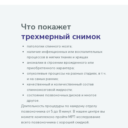
Что покажет
трехмерный снимок
патологии спинного мозга;
наличие инфекционных или воспалительных
процессов в мягких тканях и хрящах
аномалии в строении врожденного или
приобретенного характера;
опухолевые процессы на разных стадиях, в т.ч.
и на самых ранних;
качественный и количественный состав
спинномозговой жидкости;
состояние позвоночных дисков и многое
другое.
Длительность процедуры по каждому отделу
позвоночника от 5 до 8 минут. В нашем центре вы
можете комплексно пройти МРТ-исследование
всего позвоночника с хорошей скидкой.