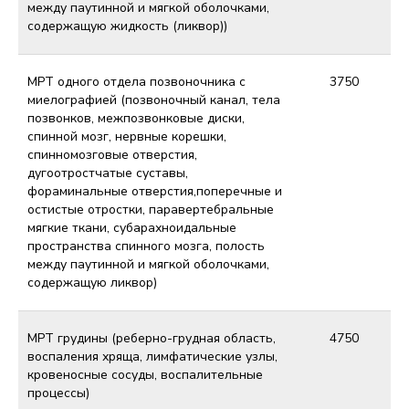
между паутинной и мягкой оболочками,
содержащую жидкость (ликвор))
МРТ одного отдела позвоночника с
3750
миелографией (позвоночный канал, тела
позвонков, межпозвонковые диски,
спинной мозг, нервные корешки,
спинномозговые отверстия,
дугоотростчатые суставы,
фораминальные отверстия,поперечные и
остистые отростки, паравертебральные
мягкие ткани, субарахноидальные
пространства спинного мозга, полость
между паутинной и мягкой оболочками,
содержащую ликвор)
МРТ грудины (реберно-грудная область,
4750
воспаления хряща, лимфатические узлы,
кровеносные сосуды, воспалительные
процессы)