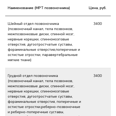
Наименование (МРТ позвоночника)
Цена, руб.
Шейный отдел позвоночника
3400
(позвоночный канал, тела позвонков,
межпозвонковые диски, спинной мозг,
нервные корешки, спинномозговые
отверстия, дугоотростчатые суставы,
фораминальные отверстия,поперечные и
остистые отростки, паравертебральные
мягкие ткани)
Грудной отдел позвоночника
3400
(позвоночный канал, тела позвонков,
межпозвонковые диски, спинной мозг,
нервные корешки, спинномозговые
отверстия, дугоотростчатые суставы,
фораминальные отверстия, поперечные и
остистые отростки,реберно-позвоночные
и реберно-поперечные суставы,