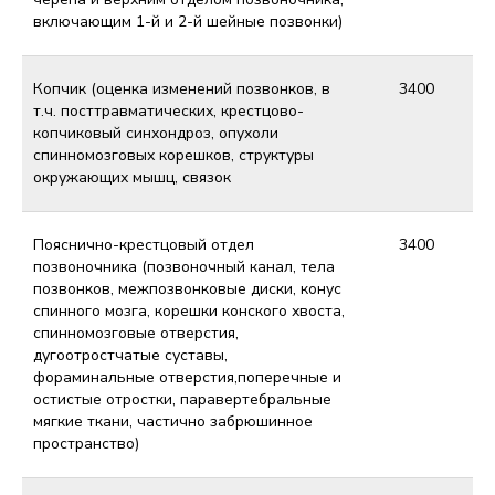
включающим 1-й и 2-й шейные позвонки)
Копчик (оценка изменений позвонков, в
3400
т.ч. посттравматических, крестцово-
копчиковый синхондроз, опухоли
спинномозговых корешков, структуры
окружающих мышц, связок
Пояснично-крестцовый отдел
3400
позвоночника (позвоночный канал, тела
позвонков, межпозвонковые диски, конус
спинного мозга, корешки конского хвоста,
спинномозговые отверстия,
дугоотростчатые суставы,
фораминальные отверстия,поперечные и
остистые отростки, паравертебральные
мягкие ткани, частично забрюшинное
пространство)