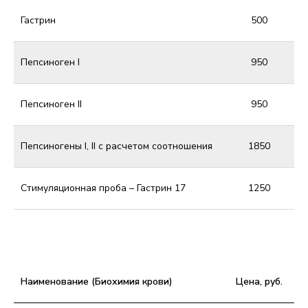
Гастрин
500
Пепсиноген I
950
Пепсиноген II
950
Пепсиногены I, II с расчетом соотношения
1850
Стимуляционная проба – Гастрин 17
1250
Наименование (Биохимия крови)
Цена, руб.