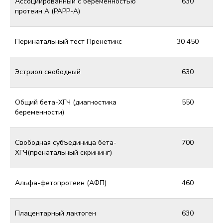
Ассоциированный с беременностью
630
протеин А (РАРР-А)
Перинатальный тест Пренетикс
30 450
Эстриол свободный
630
Общий бета-ХГЧ (диагностика
550
беременности)
Свободная субъединица бета-
700
ХГЧ(пренатальный скрининг)
Альфа-фетопротеин (АФП)
460
Плацентарный лактоген
630