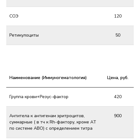
СОЭ
120
Ретикулоциты
50
Наименование (Иммуногематология)
Цена, руб.
Группа крови+Резус-фактор
420
Антитела к антигенам эритроцитов,
900
суммарные ( в тч к Rh-фактору, кроме АТ
по системе АВО) с определением титра