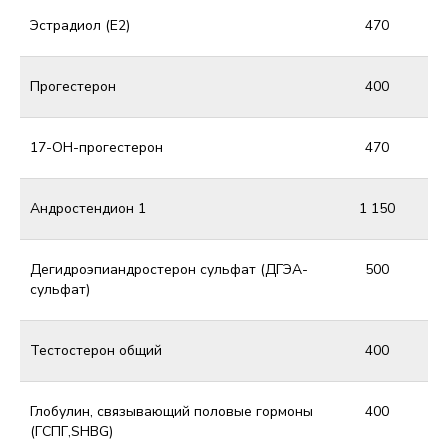
Эстрадиол (Е2)
470
Прогестерон
400
17-ОН-прогестерон
470
Андростендион 1
1 150
Дегидроэпиандростерон сульфат (ДГЭА-
500
сульфат)
Тестостерон общий
400
Глобулин, связывающий половые гормоны
400
(ГСПГ,SHBG)