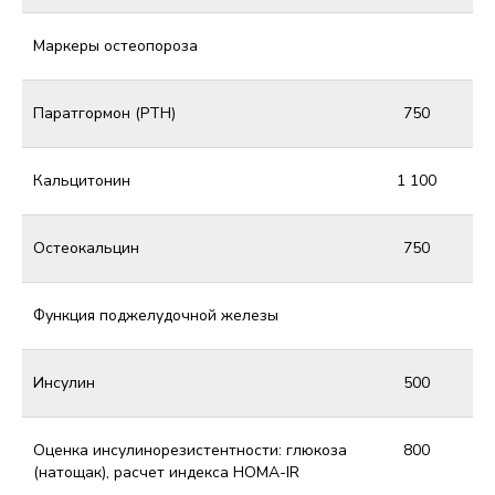
Маркеры остеопороза
Паратгормон (РТН)
750
Кальцитонин
1 100
Остеокальцин
750
Функция поджелудочной железы
Инсулин
500
Оценка инсулинорезистентности: глюкоза
800
(натощак), расчет индекса HOMA-IR