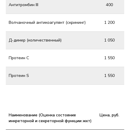
Антитромбин III
400
Волчаночный антикоагулянт (скрининг)
1 200
Д-димер (количественный)
1 050
Протеин С
1 550
Протеин S
1 550
Наименование (Оценка состояния
Цена, руб.
инкреторной и секреторной функции жкт)