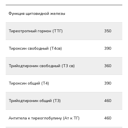
Функция щитовидной железы
Тиреотропный гормон (ТТГ)
350
Тироксин свободный (Т4св)
390
Трийодтиронин свободный (Т3 св)
360
Тироксин общий (Т4)
390
Трийодтиронин общий (Т3)
460
Антитела к тиреоглобулину (Ат к ТГ)
460